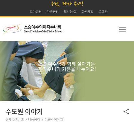
우린, 제자 수녀!
로마총원
가족공간
오시는 길
회원가입
로그인
스승예수님과 함께 살아가는
제자수녀의 기쁨을 나누어요!
수도원 이야기
현재 위치:
홈
/
나눔공감
/
수도원 이야기