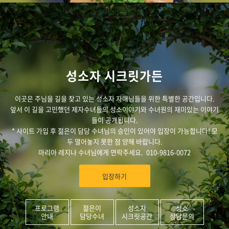
성소자 시크릿가든
이곳은 주님을 길을 찾고 있는 성소자 자매님들을 위한 특별한 공간입니다.
앞서 이 길을 고민했던 제자수녀들의 성소이야기와 수녀원의 재미있는 이야기
들이 공개됩니다.
* 사이트 가입 후 젊은이 담당 수녀님의 승인이 있어야 입장이 가능합니다! 모
두 열어놓지 못한 점 양해 바랍니다.
마리아 레지나 수녀님에게 연락주세요. 010-9816-0072
입장하기
프로그램
젊은이
성소자
성소
안내
담당수녀
시크릿공간
상담문의