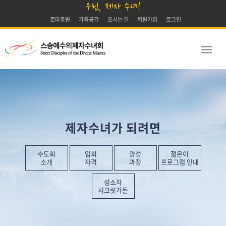
우린, 제자 수녀!
로마총원
가족공간
오시는 길
회원가입
로그인
제자수녀가 되려면
수도회
입회
양성
젊은이
소개
자격
과정
프로그램 안내
성소자
시크릿가든