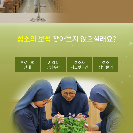
성소의 보석
찾아보지 않으실래요?
프로그램
지역별
성소자
성소
안내
담당수녀
시크릿공간
상담문의