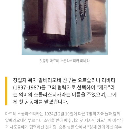
첫총장 마드레 스콜라스티카 리바타
창립자 복자 알베리오네 신부는 오르솔리나 리바타
(1897-1987)를 그의 협력자로 선택하여 “제자”라
는 의미의 스콜라스티카라는 이름을 주었으며, 그에
게 첫 공동체를 맡겼습니다.
마드레 스콜라스티카는 1924년 2월 10일에 다른 7명의 자매들과 함께
알베리오네신부로부터 소명을 받아 예수님의 첫 제자인 성모님이 예수님
과 사도들에게 협력하신 것처럼, 숨은 생활 안에서 “성체 안에 계신 예수