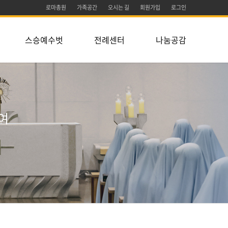
로마총원
가족공간
오시는 길
회원가입
로그인
스승예수벗
전례센터
나눔공감
여