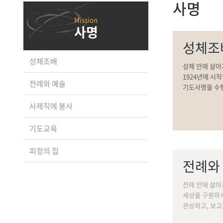
사명
사명
성체조
성체조배
성체 안에 살아
1924년에 시
전례와 예술
기도사명을 수
사제직에 봉사
기도교육
피정의 집
전례와
전례 안에 살아
세상을 구원하
관상하고, 보고