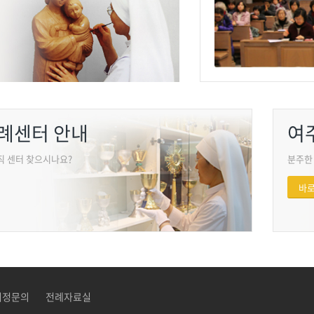
례센터 안내
여
직 센터 찾으시나요?
분주한
바
피정문의
전례자료실