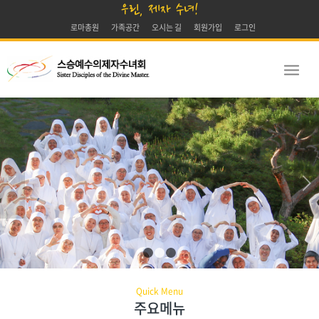
우린, 제자 수녀!
로마총원
가족공간
오시는 길
회원가입
로그인
스승 예수님과 함께 살아가는
다음
즐거움에서 솟아납니다.
1
2
3
Quick Menu
주요메뉴