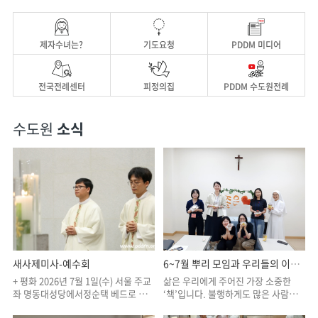
제자수녀는?
기도요청
PDDM 미디어
전국전례센터
피정의집
PDDM 수도원전례
수도원
소식
새사제미사-예수회
6~7월 뿌리 모임과 우리들의 이야기
+ 평화 2026년 7월 1일(수) 서울 주교
삶은 우리에게 주어진 가장 소중한
좌 명동대성당에서정순택 베드로 대
‘책’입니다. 불행하게도 많은 사람은
주교 주례로 사제서품을 받은예수회
이를 읽지 않거나 죽음을 앞두고 너무