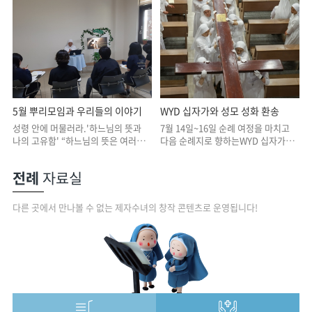
도형준 베드로 신부님,성병준 바오로
늦게야 읽습니다.다른 길에서 헛되어
신부님의 미사가7월 30일(목) 서울
찾았던 것을 이 책에서 발견하기도 합
본원에서 봉헌되었습니다. 도형준 신
니다. 마리아 골롬바 수녀님께서 '자
부님은 베트남 관구 출신으로 한국에
신의 삶이라는 책' 에 대해 나눠주셨어
서 처음으로사제품을 받으신 예수회
요~ 예수님께서는 우리를 사랑하시고
회원이십니다. 성병준 바오로 신부님
우리를 구원하십니다.주님의 사랑은
착한 목자이신 예수님을 닮고 사랑하
우리의 모든 문제점, 부족함, 결점보
는사제의 길을 시작하신두 신부님들
다 큽니다.사실, 주님께서는 바로 우
의 걸음 걸음마다주님의 은총과 축복
리의 이러한 결점들을 통하여 당신의
5월 뿌리모임과 우리들의 이야기
WYD 십자가와 성모 성화 환송
이 가득하길 기도드립니다. 사제서품
사랑 이야기를 써나가기를 원하십니
을 진심으로 축하드립니다!!!
다. "축일을 축하합니다!^^" 더위야,
성령 안에 머물러라.'하느님의 뜻과
7월 14일~16일 순례 여정을 마치고
주님을 찬미하여라!! 기쁘고 건강하게
나의 고유함' “하느님의 뜻은 여러분
다음 순례지로 향하는WYD 십자가와
주님을 따라갑시다~ 더운 여름에게 시
이 거룩한 사람이 되는 것입니다,”(테
성모성와 함께 환송미사를 봉헌하였
원한 레몬청~!!
살1 4,3) 성덕은 삶의 계획이 아닙니
습니다. 다음 순례지는 성가소비녀회
전례
자료실
다. 하느님으로부터 얻는 것이며, 그
인천관구입니다. “그리스도 사랑의 상
것을 얻을 수 있는 틀림없는 방법은
징인 이 십자가를 온 세상에 나르고,그
'하느님께 갖는 신뢰'입니다. 우리의
리스도의 죽음과 부활 안에서만참된
다른 곳에서 만나볼 수 없는 제자수녀의 창작 콘텐츠로 운영됩니다!
약함은 그분을 사로잡기 때문입니다.
구원을 찾을 수 있음을 전하여라.” 십
하느님이 나에게 바라시는 성덕은 언
자가에 새겨진 말씀처럼 십자가만이
제나 우리 상상과 달라 당황스럽게 하
하느님께 이르는구원의 사다리임을
지만, 결국은 훨씬 더 아름답습니다.
깊이 느끼며 위로를 받은은총의 시간
사람은 흉내만 낼 뿐이며, 하느님만이
이었음을 고백합니다. Deo gratias!!!
유일무이한 걸작을 만드실 수 있기 때
문입니다. 무엇인가를 바꾸거나 행동
에 옮겨야만 의미가 있는 것이 아니라,