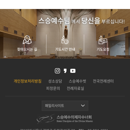
8/6(목) 주님의 거룩한 변모 축일 이 환시의 의미, 변모는 역사의 중심과 같아서, 옛 율법인 구약과 새 율법인 신약을 요약하며, 예수님이 그 중심에 계십니다. - 「스승예수의제자수녀들에게 1961년」, 41번
제자수녀
N
스승예수님
당신을
께서
부르십니다!
찾아오시는 길
기도시간 안내
기도요청
개인정보처리방침
성소상담
스승예수벗
전국전례센터
피정문의
전례자료실
패밀리사이트