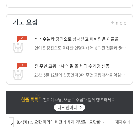
기도
요청
more
베네수엘라 강진으로 상처받고 피해입은 이들을 위해
2
연이은 강진으로 막대한 인명피해와 붕괴된 건물과 끊어진 전력과 통신으로 기본적인 생활이 불가한 베네수엘라 지진 피해지역의 이웃들을 도와주소서. 잃어버린 가족들을 잃고 맨손으로 현장을 헤메는 이들, 어둠 속에서 구조를 기다리는 실낱같은 이들의 생명과 부상을 입은 이들의 생명을 지켜주시고 구호활동이 계속해서 이어 질 수 있도록 선한 이웃들의 손길을 이어주소서.
전 주한 교황대사 에밀 폴 체릭 추기경 선종
3
26년 5월 12일에 선종한 제9대 주한 교황대사를 역임했던 에밀 폴 체릭 추기경에게 영원한 안식을 주소서. +. 주님, 에밀 폴 체릭 추기경에게 영원한 안식을 주소서. 영원한 빛을 그에게 비추소서. 세상을 떠난 에밀 폴 체릭 추기경과 모든 이들이 하느님의 자비로 평화의 안식을 얻게 하소서. 아멘. [사진, 기사 출처] https://www.catholictimes.org/article/20260513500110 https://press.vatican.va/content/salastampa/en/documentation/cardinali_biografie/cardinali_bio_tscherrig_ep.html https://www.vatican.va/news_services/liturgy/2026/documents/ns_lit_doc_20260515_notificazione-esequie-tscherrig_it.html [참조] https://www.catholictimes.org/article/201709190236689
8/2 연중 제18주일 한 영혼이 예수 그리스도를 사랑할 때, 그 영혼은 평화 속에 살아갑니다. 하느님과 평화롭게, 자기 자신과 평화롭게, 이웃과 평화롭게 지내게 됩니다. - 「영적 쇄신을 위해」, 290쪽
제자수녀
한줄 톡톡
찬미예수님, 오늘도 주님과 함께 행복하세요.
8/6(목) 주님의 거룩한 변모 축일 이 환시의 의미, 변모는 역사의 중심과 같아서, 옛 율법인 구약과 새 율법인 신약을 요약하며, 예수님이 그 중심에 계십니다. - 「스승예수의제자수녀들에게 1961년」, 41번
제자수녀
N
나도 한마디
8/5(수) 성모 대성전 봉헌 교만은 큰 잘못이고, 큰 무질서이며, 큰 불의입니다. 우리를 작게 만들고, 우리에게서 선익을 빼앗아 갑니다. 반면 겸손은 우리를 하느님께 가까이 다가가게 하고, 마음의 평화를 우리에게 가져다줍니다. - 「영적 쇄신을 위해」, 336쪽
제자수녀
8/4(화) 성 요한 마리아 비안네 사제 기념일 교만한 자는 자신의 사도직과 직무를 저버립니다. 그러나 겸손이 있다면, 비록 재능이 별로 없더라도, 얼마나 잘 나아가는지요! 아르스라는 아주 작은 마을의 겸손한 본당 신부는 사방에서 영혼들을 끌어당겨 사람들이 거의 발 앞에 무릎 꿇으러 왔으며, 높은 지위의 사람들까지도 찾아왔습니다. - 「선한목자예수수녀들에게 1965년」, 422번
제자수녀
8/3(월) 연중 제18주간 월요일 사람들은 여러 가지 방법으로, 여러 가지 수단으로 평화를 찾고 있지만, 이 평화는 오직 하느님 안에, 예수 그리스도 안에, 그분의 복음 안에만 있습니다. - 「영적 쇄신을 위해」, 310쪽
제자수녀
8/2 연중 제18주일 한 영혼이 예수 그리스도를 사랑할 때, 그 영혼은 평화 속에 살아갑니다. 하느님과 평화롭게, 자기 자신과 평화롭게, 이웃과 평화롭게 지내게 됩니다. - 「영적 쇄신을 위해」, 290쪽
제자수녀