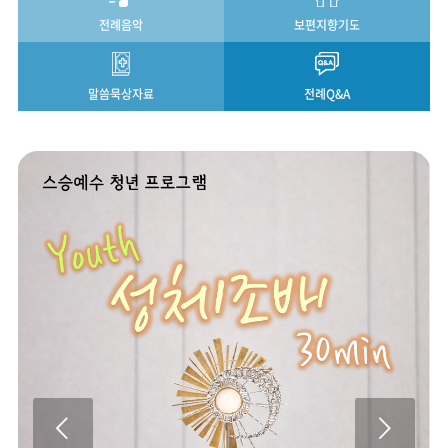
멈추어 서서 삶을 깊게 바라볼 때 비로
소 시간의 향기와 의미가 드러납니다.
전례음악
보편지향기도
우리에게도 머무름의 기술이 필요합
니다. 성령과의 대화를 결코 포기하지
마십시오.주님께서 우리에게 주시는
말씀묵상자료
전례Q&A
도움이 있기에 우리는 두려워할 필요
가 없습니다.용기를 내어 기쁘게 앞으
로 나아가십시오! (교황 프란치스코)
우리가 온전히 피어나는 것, 우리 존재
그대로 완성되는 것은 우리 힘만으로
는 불가능합니다. 하느님께서 우리를
성인으로 만들어 주시는 방법을 발견
해야 합니다. 성모님께 봉헌된 소중
한 5월, 저희에게 내려주신 모든 은총
에 감사드립니다~ 우리 한 사람 한 사
람의 고유함이 성령의 은총 안에서 반
짝 반짝 빛나길 청해봅니다. 맑은 하늘
5월, 성모님의 달 숲길을 걸으며도란
도란 이야기도 하고...
다음