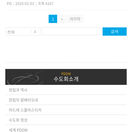
PD
|
2020-02-03
|
조회 4167
1
»
마지막
검색
수도회소개
창립과 역사
창립자 알베리오네
마드레 스콜라스티카
수도회 영성
세계 PDDM