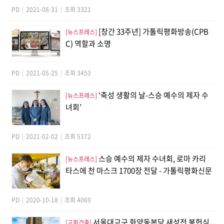
PD
|
2021-08-31
|
조회 3321
[창간 33주년] 가톨릭평화방송(CPB
[뉴스프레스]
C) 역할과 소명
PD
|
2021-05-25
|
조회 3453
‘축성 생활의 날-스승 예수의 제자 수
[뉴스프레스]
녀회’
PD
|
2021-02-02
|
조회 5372
스승 예수의 제자 수녀회, 로마 카리
[뉴스프레스]
타스에 천 마스크 1700장 전달 - 가톨릭평화신문
PD
|
2020-10-18
|
조회 4069
서울대교구 화양동본당 새성전 봉헌식
[교회건축]