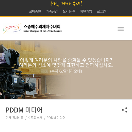
우린, 제자 수녀!
로마총원
가족공간
오시는 길
회원가입
로그인
어떻게 여러분의 사랑을 숨겨둘 수 있겠습니까?
여러분의 성소에 맞갖게 표현하고 전파하십시오.
(복자 G.알베리오네)
PDDM 미디어
현재 위치:
홈
/
수도회소개
/
PDDM 미디어