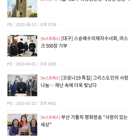
PD
|
2020-08-23
|
조회 5796
[대구] 스승예수의제자수녀회, 마스
[뉴스프레스]
크 500장 기부
PD
|
2020-04-01
|
조회 3286
[코로나19 특집] 그리스도인의 사랑
[뉴스프레스]
나눔… 재난 속에 더욱 빛났다
PD
|
2020-03-22
|
조회 4092
부산 가톨릭 평화방송 "사랑이 있는
[뉴스프레스]
세상"