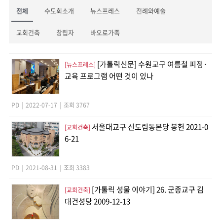
전체
수도회소개
뉴스프레스
전례와예술
교회건축
창립자
바오로가족
[가톨릭신문] 수원교구 여름철 피정·
[뉴스프레스]
교육 프로그램 어떤 것이 있나
PD
|
2022-07-17
|
조회 3767
서울대교구 신도림동본당 봉헌 2021-0
[교회건축]
6-21
PD
|
2021-08-31
|
조회 3383
[가톨릭 성물 이야기] 26. 군종교구 김
[교회건축]
대건성당 2009-12-13