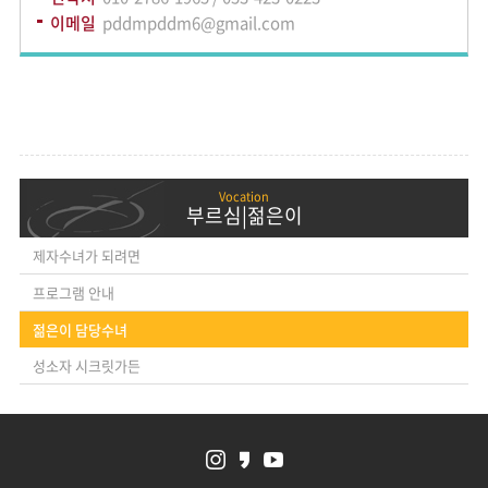
이메일
pddmpddm6@gmail.com
부르심|젊은이
제자수녀가 되려면
프로그램 안내
젊은이 담당수녀
성소자 시크릿가든