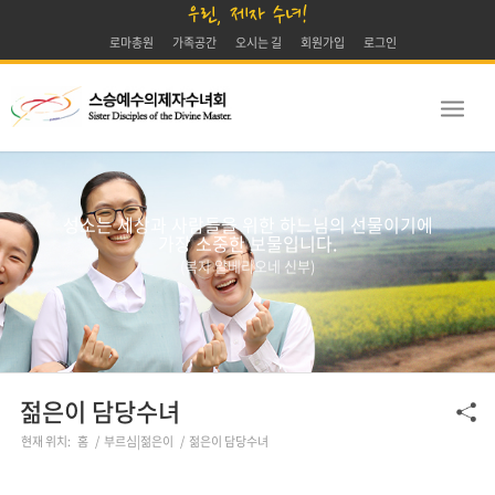
우린, 제자 수녀!
로마총원
가족공간
오시는 길
회원가입
로그인
성소는 세상과 사람들을 위한 하느님의 선물이기에
가장 소중한 보물입니다.
(복자 알베리오네 신부)
젊은이 담당수녀
현재 위치:
홈
/
부르심|젊은이
/
젊은이 담당수녀