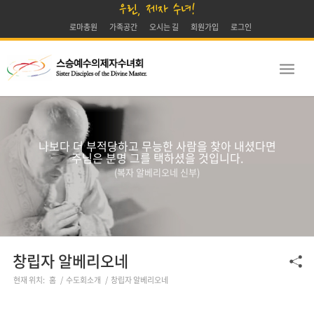
우린, 제자 수녀!
로마총원
가족공간
오시는 길
회원가입
로그인
나보다 더 부적당하고 무능한 사람을 찾아 내셨다면
주님은 분명 그를 택하셨을 것입니다.
(복자 알베리오네 신부)
창립자 알베리오네
현재 위치:
홈
/
수도회소개
/
창립자 알베리오네