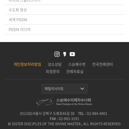
수도회 영성
세계 PDDM
PDDM 미디어
개인정보처리방침
성소상담
스승예수벗
전국전례센터
피정문의
전례자료실
패밀리사이트
(01158)서울시 강북구 도봉로46길 38
TEL :
02-984-4801
FAX :
02-983-3191
© SISTER DISCIPLES OF THE DIVINE MASTER., ALL RIGHTS RESERVED.