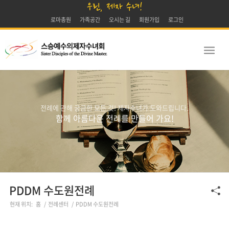
우린, 제자 수녀!
로마총원
가족공간
오시는 길
회원가입
로그인
전례에 관해 궁금한 모든 것! 제자수녀가 도와드립니다.
함께 아름다운 전례를 만들어 가요!
PDDM 수도원전례
현재 위치:
홈
/
전례센터
/
PDDM 수도원전례