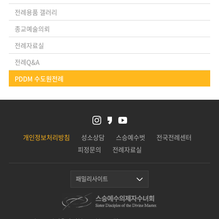
전례용품 갤러리
종교예술의뢰
전례자료실
전례Q&A
PDDM 수도원전례
개인정보처리방침
성소상담
스승예수벗
전국전례센터
피정문의
전례자료실
패밀리사이트