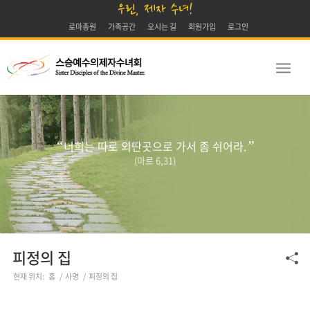
우린, 제자 수녀!
로마총원
가족공간
오시는 길
회원가입
로그인
“
너희는 따로 외딴곳으로 가서 좀 쉬어라.
”
(마르 6,31)
피정의 집
현재 위치:
홈
/
사명
/
피정의 집