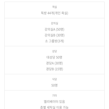
독방 44개(개인 욕실)
강의실A (50명)
강의실B (30명)
소 그룹방(3개)
대성당 50명
경당A (30명)
경당B (15명)
50명
엘리베이터 있음
층별 세탁실 이용 가능