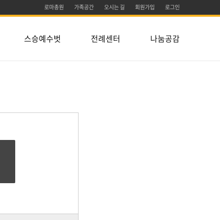
로마총원
가족공간
오시는 길
회원가입
로그인
스승예수벗
전례센터
나눔공감