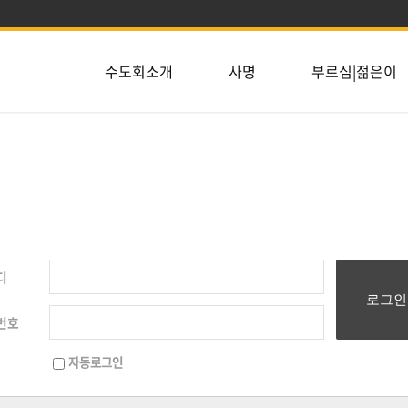
수도회소개
사명
부르심|젊은이
디
로그인
번호
자동로그인