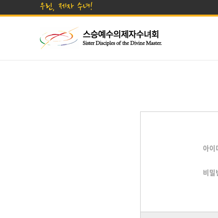
우린, 제자 수녀!
아이
비밀