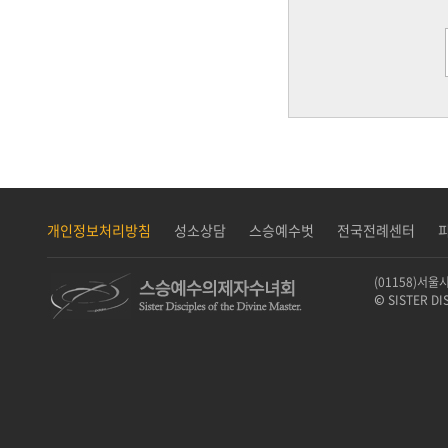
개인정보처리방침
성소상담
스승예수벗
전국전례센터
(01158)서울
© SISTER DI