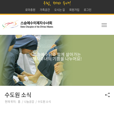
우린, 제자 수녀!
로마총원
가족공간
오시는 길
회원가입
로그인
스승예수님과 함께 살아가는
제자수녀의 기쁨을 나누어요!
수도원 소식
현재 위치:
홈
/
나눔공감
/
수도원 소식