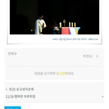
전체
0
댓글을 남기려면
로그인
하세요.
«
9/21 순교성지순례
11/16 행복한 하루피정
»