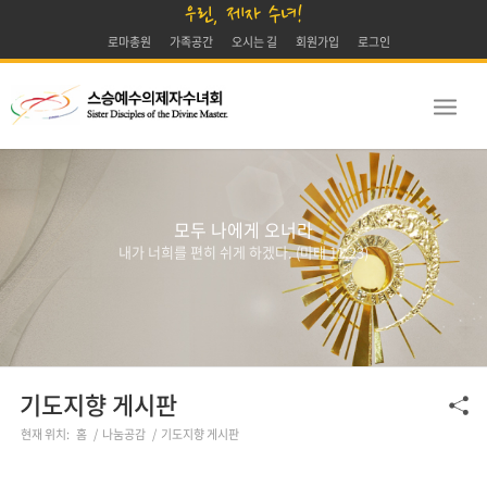
우린, 제자 수녀!
로마총원
가족공간
오시는 길
회원가입
로그인
모두 나에게 오너라
내가 너희를 편히 쉬게 하겠다. (마태 11,23)
기도지향 게시판
현재 위치:
홈
/
나눔공감
/
기도지향 게시판