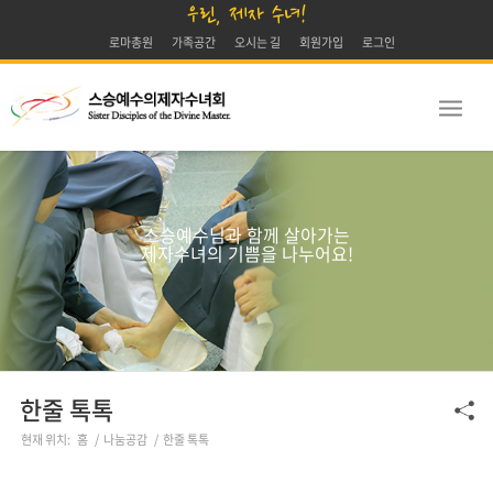
우린, 제자 수녀!
로마총원
가족공간
오시는 길
회원가입
로그인
스승예수님과 함께 살아가는
제자수녀의 기쁨을 나누어요!
한줄 톡톡
현재 위치:
홈
/
나눔공감
/
한줄 톡톡