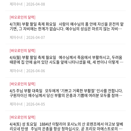
제자수녀
|
2026-04-08
라야 하고, 그들의 삶을 사도직으로 옮겨야 합니다." - 「성바오로
딸들에게-회헌 설명」, 259번
[바오로인의 달력]
4/7(화) 부활 팔일 축제 화요일 사람이 예수님의 품 안에 자신을 온전히 맡
기면, 그 자비에는 한계가 없습니다. 예수님의 성심은 마르지 않는 자비의
샘입니다! 그러니 여러분의 마음을 희망과 신뢰로 활짝 여십시오. - 「성
제자수녀
|
2026-04-07
바오로딸들에게 1931년」, 95쪽
[바오로인의 달력]
4/6(월) 부활 팔일 축제 월요일 예수님께서 죽음에서 부활하시고, 두려움
때문에 집 안에 숨어 있던 사도들 앞에 나타나셨을 때, 세 번이나 이렇게 인
사하셨습니다. “너희에게 평화가 있기를” - 「영적 쇄신을 위하여」,
제자수녀
|
2026-04-06
214쪽
[바오로인의 달력]
4/5 주님 부활 대축일 모두에게 ‘기쁘고 거룩한 부활절’ 인사를 전합니다.
구원자이신 예수님께서 당신 부활의 은총과 기쁨에 여러분 모두를 참여하
게 해 주시기를 기도합니다. 모든 마음과 모든 가정에 평화가 깃들기를 빕
제자수녀
|
2026-04-05
니다. - 「성 바오로 소식지」, 1951년 3월; 참조 「성
바오로 안에서 사랑하는 여러분에게」, 147쪽
[바오로인의 달력]
4/4(토) 성 토요일 1884년 이탈리아 포사노의 산 로렌조에서 야고보 알베
리오네 탄생 주님의 은총을 항상 청하십시오. 곧 프리모 마에스트로의 마