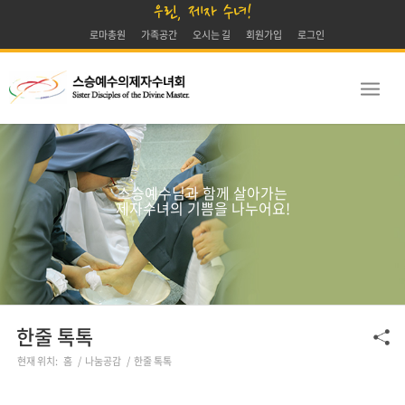
우린, 제자 수녀!
로마총원
가족공간
오시는 길
회원가입
로그인
스승예수님과 함께 살아가는
제자수녀의 기쁨을 나누어요!
한줄 톡톡
현재 위치:
홈
/
나눔공감
/
한줄 톡톡