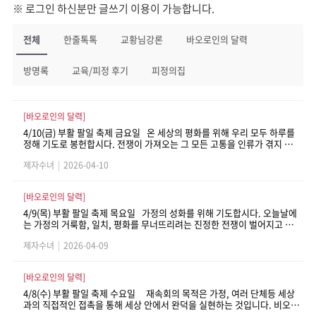
※ 로그인 하신분만 글쓰기 이용이 가능합니다.
전체
한줄톡톡
교황님강론
바오로인의 달력
방명록
교육/피정 후기
피정의집
[바오로인의 달력]
4/10(금) 부활 팔일 축제 금요일 온 세상의 평화를 위해 우리 모두 하루를
정해 기도로 봉헌합시다. 전쟁이 가져오는 그 모든 고통을 인류가 겪지 않
도록 주님께서 지켜주시기를 청해야 합니다. 그리고 특히 오늘날처럼 전쟁
제자수녀
|
2026-04-10
이 점점 더 파괴적이고 참혹해질 때에는 더욱더 그래야 합니다. - 「선
한목자예수수녀회에게 1961년」, 680번
[바오로인의 달력]
4/9(목) 부활 팔일 축제 목요일 가정의 성화를 위해 기도합시다. 오늘날에
는 가정의 거룩함, 일치, 평화를 무너뜨리려는 진정한 전쟁이 벌어지고 있
습니다. 그 결과 사회가 부너집니다. 왜냐하면 사회의 기초가 되는 것이 바
제자수녀
|
2026-04-09
로 가정이기 때문입니다. - 「마리아의 축제들」, 23
[바오로인의 달력]
4/8(수) 부활 팔일 축제 수요일 재속회의 목적은 가정, 여러 단체등 세상
과의 직접적인 접촉을 통해 세상 안에서 완덕을 실현하는 것입니다. 비오 1
2세 교황께서는 이렇게 강조하셨습니다. “그들은 하느님 사랑으로 불타올