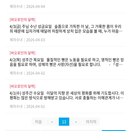
음 안에 있는 은총들을 말입니다. 여러분은 이미 그렇게 하고 있으니, 계속
제자수녀
|
2026-04-04
해서 그렇게 하십시오. 나는 평화와 선함, 그리고 빛의 생각을 품고 있습니
다. 나는 영러분의 선익을 진심으로 바라고, 여러분이 죽음의 순간에 위로
를 얻고, 아름다운 천국에 이르게 하는 은총을 주님께 청하고 있습니다.
[바오로인의 달력]
- 「스승예수제자수녀들에게 1947년」, 25번
4/3(금) 주님 수난 성금요일 슬픔으로 가득한 이 날, 그 거룩한 몸이 우리
죄 때문에 십자가에 매달려 처참하게 상처 입은 모습을 볼 때, 누가 마음이
움직이지 않을 수 있으며, 누가 자신의 불의를 생각하며 눈물을 흘리지 않
제자수녀
|
2026-04-03
을 수 있겠습니까? - 「성바오로딸들에게 1932년」, 414쪽
[바오로인의 달력]
4/2(목) 성주간 목요일 물질적인 빵은 노동을 필요로 하고, 영적인 빵은 믿
음을 필요로 하며, 성체의 빵은 사랑(자선)을 필요로 합니다. - 「성바
오로딸들에게 1932년」, 325쪽
제자수녀
|
2026-04-02
[바오로인의 달력]
4/1(수) 성주간 수요일 이달의 지향 온 세상의 평화를 위해 기도합시다. 이
평화는 많은 방식으로 방해받고 있습니다. 서로 충돌하는 이해관계가 너무
많습니다! 사람들은 평화의 열매를 음미하고 누리는 법을 알지 못합니다.
제자수녀
|
2026-04-01
그러나 그 평화와 그 열매는 예수 그리스도께서 세상에 가져오신 것입니다.
- 「영적 쇄신을 위해」, 432쪽
처음
«
13
»
마지막