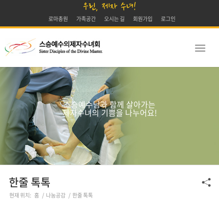
우린, 제자 수녀!
로마총원
가족공간
오시는 길
회원가입
로그인
스승예수님과 함께 살아가는
제자수녀의 기쁨을 나누어요!
한줄 톡톡
현재 위치:
홈
/
나눔공감
/
한줄 톡톡