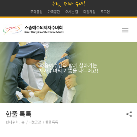
우린, 제자 수녀!
로마총원
가족공간
오시는 길
회원가입
로그인
스승예수님과 함께 살아가는
제자수녀의 기쁨을 나누어요!
한줄 톡톡
현재 위치:
홈
/
나눔공감
/
한줄 톡톡