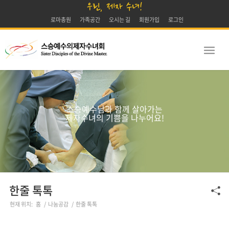
우린, 제자 수녀!
로마총원
가족공간
오시는 길
회원가입
로그인
스승예수님과 함께 살아가는
제자수녀의 기쁨을 나누어요!
한줄 톡톡
현재 위치:
홈
/
나눔공감
/
한줄 톡톡