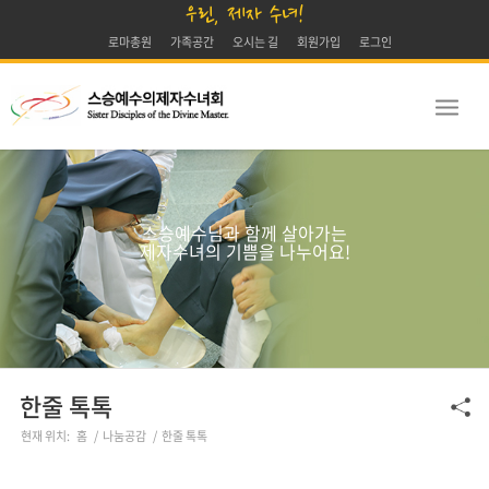
우린, 제자 수녀!
로마총원
가족공간
오시는 길
회원가입
로그인
스승예수님과 함께 살아가는
제자수녀의 기쁨을 나누어요!
한줄 톡톡
현재 위치:
홈
/
나눔공감
/
한줄 톡톡