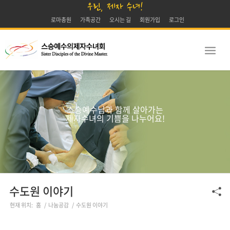
우린, 제자 수녀!
로마총원
가족공간
오시는 길
회원가입
로그인
스승예수님과 함께 살아가는
제자수녀의 기쁨을 나누어요!
수도원 이야기
현재 위치:
홈
/
나눔공감
/
수도원 이야기