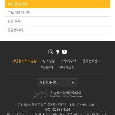
수도원 이야기
기도지향 게시판
한줄 톡톡
궁금합니다.
개인정보처리방침
성소상담
스승예수벗
전국전례센터
피정문의
전례자료실
패밀리사이트
(01158)서울시 강북구 도봉로46길 38
TEL :
02-984-4801
FAX :
02-983-3191
© SISTER DISCIPLES OF THE DIVINE MASTER., ALL RIGHTS RESERVED.