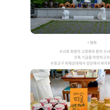
+ 평화
수녀회 회원의 고령화와 환자 수
건축 기금을 마련하고자
수원교구 위례성데레사 성당에서 바자회