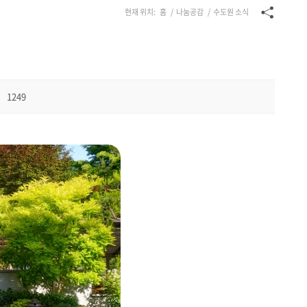
현재 위치:
홈
/
나눔공감
/
수도원 소식
1249