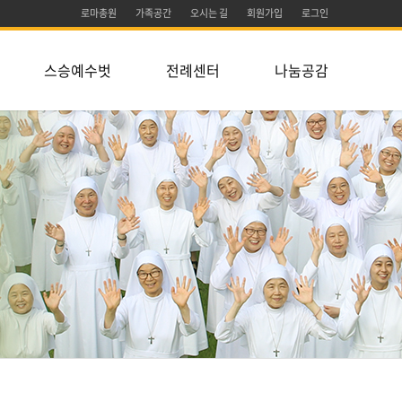
로마총원
가족공간
오시는 길
회원가입
로그인
스승예수벗
전례센터
나눔공감