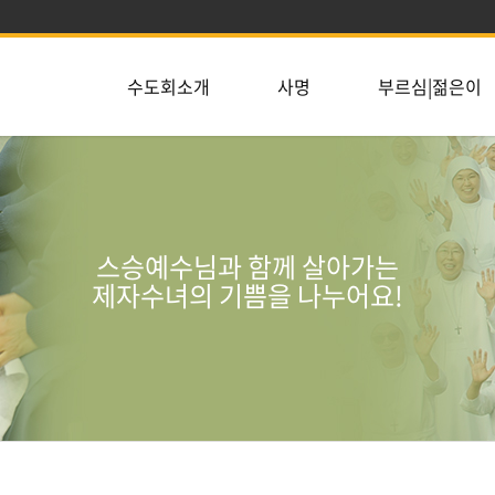
수도회소개
사명
부르심|젊은이
스승예수님과 함께 살아가는
제자수녀의 기쁨을 나누어요!