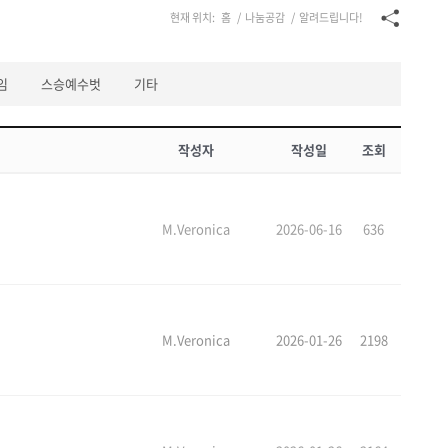
현재 위치:
홈
/
나눔공감
/
알려드립니다!
임
스승예수벗
기타
작성자
작성일
조회
M.Veronica
2026-06-16
636
M.Veronica
2026-01-26
2198