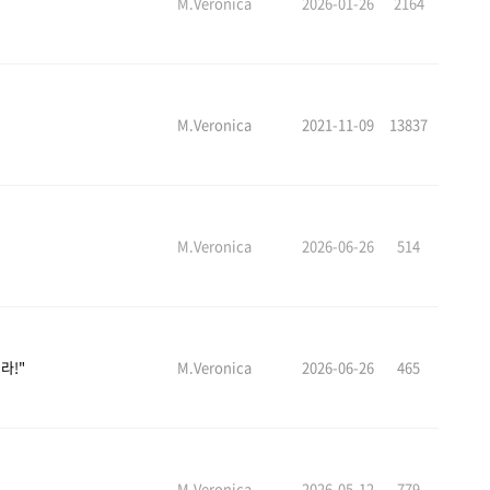
M.Veronica
2026-01-26
2164
M.Veronica
2021-11-09
13837
M.Veronica
2026-06-26
514
라!"
M.Veronica
2026-06-26
465
M.Veronica
2026-05-12
779