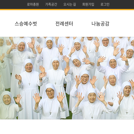
로마총원
가족공간
오시는 길
회원가입
로그인
스승예수벗
전례센터
나눔공감