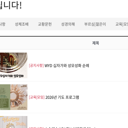
립니다!
사항
성체조배
교황문헌
성경의해
부르심|젊은이
교육|모
제목
WYD 십자가와 성모성화 순례
[공지사항]
2026년 기도 프로그램
[교육|모임]