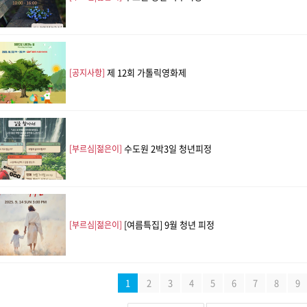
제 12회 가톨릭영화제
[공지사항]
수도원 2박3일 청년피정
[부르심|젊은이]
[여름특집] 9월 청년 피정
[부르심|젊은이]
1
2
3
4
5
6
7
8
9