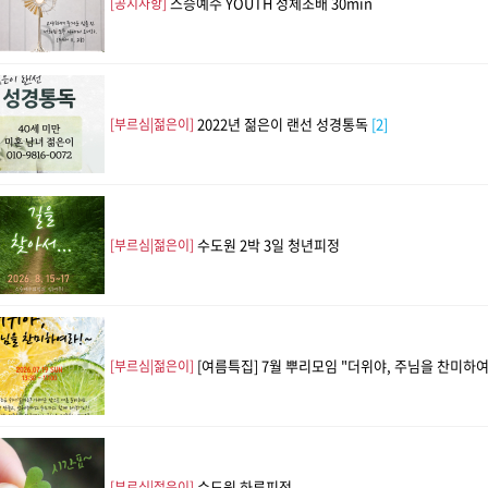
스승예수 YOUTH 성체조배 30min
[공지사항]
2022년 젊은이 랜선 성경통독
[2]
[부르심|젊은이]
수도원 2박 3일 청년피정
[부르심|젊은이]
[여름특집] 7월 뿌리모임 "더위야, 주님을 찬미하여
[부르심|젊은이]
수도원 하루피정
[부르심|젊은이]