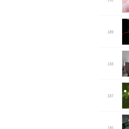
189
188
187
186