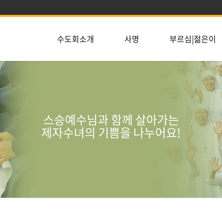
수도회소개
사명
부르심|젊은이
스승예수님과 함께 살아가는
제자수녀의 기쁨을 나누어요!