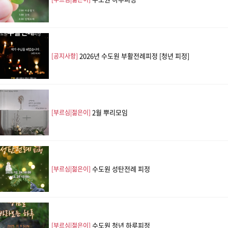
2026년 수도원 부활전례피정 [청년 피정]
[공지사항]
2월 뿌리모임
[부르심|젊은이]
수도원 성탄전례 피정
[부르심|젊은이]
수도원 청년 하루피정
[부르심|젊은이]