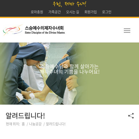
우린, 제자 수녀!
로마총원
가족공간
오시는 길
회원가입
로그인
스승예수님과 함께 살아가는
제자수녀의 기쁨을 나누어요!
알려드립니다!
현재 위치:
홈
/
나눔공감
/
알려드립니다!