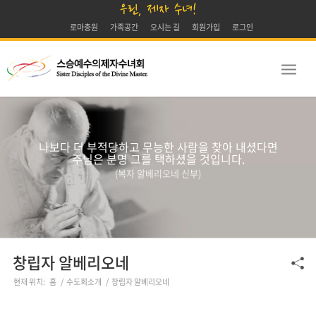
우린, 제자 수녀!
로마총원
가족공간
오시는 길
회원가입
로그인
나보다 더 부적당하고 무능한 사람을 찾아 내셨다면
주님은 분명 그를 택하셨을 것입니다.
(복자 알베리오네 신부)
창립자 알베리오네
현재 위치:
홈
/
수도회소개
/
창립자 알베리오네