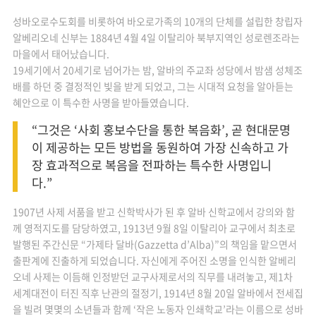
성바오로수도회를 비롯하여 바오로가족의 10개의 단체를 설립한 창립자
알베리오네 신부는 1884년 4월 4일 이탈리아 북부지역인 성로렌조라는
마을에서 태어났습니다.
19세기에서 20세기로 넘어가는 밤, 알바의 주교좌 성당에서 밤샘 성체조
배를 하던 중 결정적인 빛을 받게 되었고, 그는 시대적 요청을 알아듣는
혜안으로 이 특수한 사명을 받아들였습니다.
“그것은 ‘사회 홍보수단을 통한 복음화’, 곧 현대문명
이 제공하는 모든 방법을 동원하여 가장 신속하고 가
장 효과적으로 복음을 전파하는 특수한 사명입니
다.”
1907년 사제 서품을 받고 신학박사가 된 후 알바 신학교에서 강의와 함
께 영적지도를 담당하였고, 1913년 9월 8일 이탈리아 교구에서 최초로
발행된 주간신문 “가제타 달바(Gazzetta d’Alba)”의 책임을 맡으면서
출판계에 진출하게 되었습니다. 자신에게 주어진 소명을 인식한 알베리
오네 사제는 이듬해 인정받던 교구사제로서의 직무를 내려놓고, 제1차
세계대전이 터진 직후 난관의 절정기, 1914년 8월 20일 알바에서 전세집
을 빌려 몇몇의 소년들과 함께 ‘작은 노동자 인쇄학교’라는 이름으로 성바